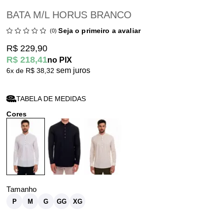
BATA M/L HORUS BRANCO
Seja o primeiro a avaliar
(0)
R$ 229,90
R$ 218,41
no PIX
sem juros
6x
R$ 38,32
TABELA DE MEDIDAS
P
M
G
GG
XG