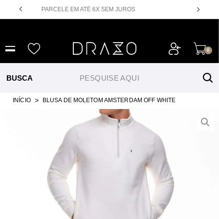
PARCELE EM ATÉ 6X SEM JUROS
NOVIDADES
CAM
0
INÍCIO
BLUSA DE MOLETOM AMSTERDAM OFF WHITE