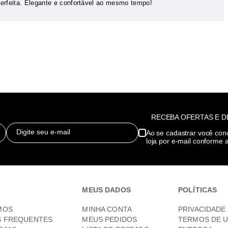
 perfeita. Elegante e confortável ao mesmo tempo!
RECEBA OFERTAS E 
Digite seu e-mail
Ao se cadastrar você con
loja por e-mail conforme a
MEUS DADOS
POLÍTICAS
MOS
MINHA CONTA
PRIVACIDADE
S FREQUENTES
MEUS PEDIDOS
TERMOS DE 