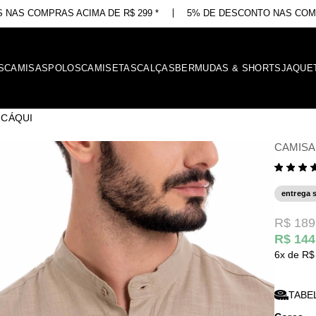
 NAS COMPRAS ACIMA DE R$ 299 *
5% DE DESCONTO NAS COMP
S
CAMISAS
POLOS
CAMISETAS
CALÇAS
BERMUDAS & SHORTS
JAQUE
 CÁQUI
CAMISA
entrega 
R$ 189
R$ 144
6x
R$
TABE