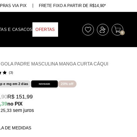
RAS VIA PIX
FRETE FIXO A PARTIR DE R$14,90*
TAS E CASACOS
OFERTAS
0
 GOLA PADRE MASCULINA MANGA CURTA CÁQUI
(3)
sp e mg em 2 dias
20% off
NOVIDADE
,90
R$ 151,99
,39
no PIX
sem juros
 25,33
LA DE MEDIDAS