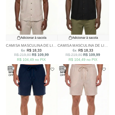
Adicionar à sacola
Adicionar à sacola
CAMISA MASCULINA DE LINHO OFF NATURAL
CAMISA MASCULINA DE LINHO PRETO
6x
R$ 18,33
6x
R$ 18,33
R$ 219,80
R$ 109,99
R$ 219,80
R$ 109,99
R$ 104,49
no PIX
R$ 104,49
no PIX
ENTREGA
ENTREGA
SP E MG
SP E MG
EM 2 DIAS
EM 2 DIAS
50%
50%
OFF
OFF