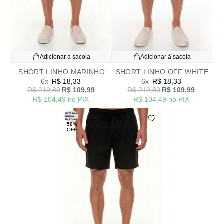
Adicionar à sacola
Adicionar à sacola
SHORT LINHO MARINHO
SHORT LINHO OFF WHITE
6x
R$ 18,33
6x
R$ 18,33
R$ 219,80
R$ 109,99
R$ 219,80
R$ 109,99
R$ 104,49
no PIX
R$ 104,49
no PIX
ENTREGA
SP E MG
EM 2 DIAS
50%
OFF