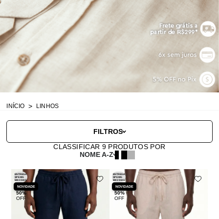
INÍCIO
LINHOS
FILTROS
CLASSIFICAR
9
PRODUTOS POR
NOME A-Z
ENTREGA
ENTREGA
SP E MG
SP E MG
EM 2 DIAS
EM 2 DIAS
NOVIDADE
NOVIDADE
50%
50%
OFF
OFF