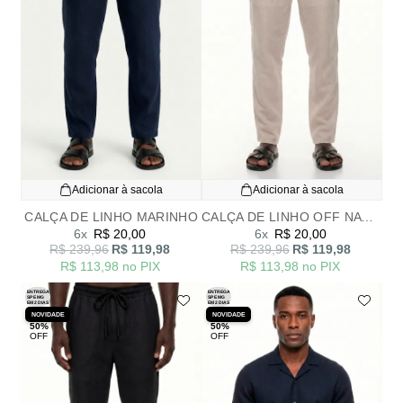
Adicionar à sacola
Adicionar à sacola
CALÇA DE LINHO MARINHO
CALÇA DE LINHO OFF NATURAL
6x
R$ 20,00
6x
R$ 20,00
R$ 239,96
R$ 119,98
R$ 239,96
R$ 119,98
R$ 113,98
no PIX
R$ 113,98
no PIX
ENTREGA
ENTREGA
SP E MG
SP E MG
EM 2 DIAS
EM 2 DIAS
NOVIDADE
NOVIDADE
50%
50%
OFF
OFF