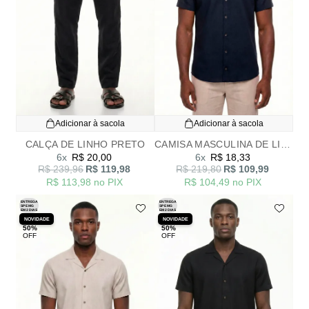
Adicionar à sacola
Adicionar à sacola
CALÇA DE LINHO PRETO
CAMISA MASCULINA DE LINHO AZUL MARINHO
6x
R$ 20,00
6x
R$ 18,33
R$ 239,96
R$ 119,98
R$ 219,80
R$ 109,99
R$ 113,98
no PIX
R$ 104,49
no PIX
ENTREGA
ENTREGA
SP E MG
SP E MG
EM 2 DIAS
EM 2 DIAS
NOVIDADE
NOVIDADE
50%
50%
OFF
OFF