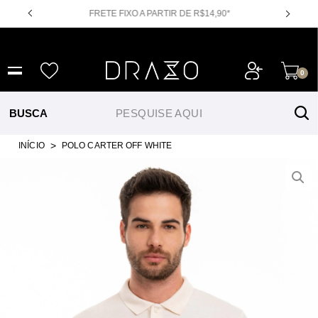
FRETE FIXO A PARTIR DE R$14,90*
NOVIDADES
CAM
0
INÍCIO
POLO CARTER OFF WHITE