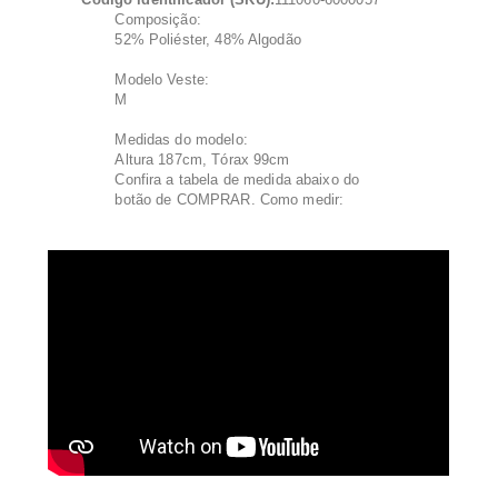
Composição:
52% Poliéster, 48% Algodão
Modelo Veste:
M
Medidas do modelo:
Altura 187cm, Tórax 99cm
Confira a tabela de medida abaixo do
botão de COMPRAR. Como medir: