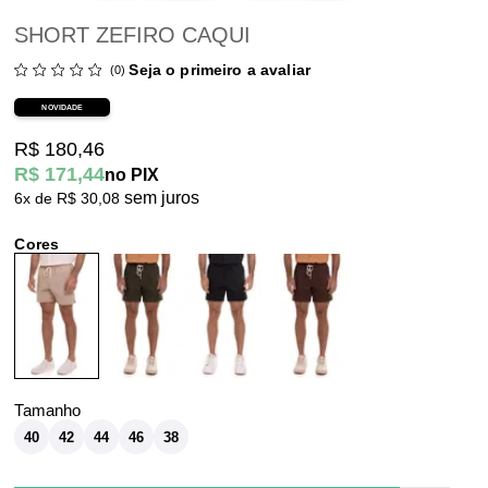
SHORT ZEFIRO CAQUI
Seja o primeiro a avaliar
(0)
NOVIDADE
R$ 180,46
R$ 171,44
no PIX
sem juros
6x
R$ 30,08
40
42
44
46
38