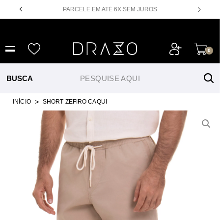
PARCELE EM ATÉ 6X SEM JUROS
NOVIDADES
CAM
0
INÍCIO
SHORT ZEFIRO CAQUI