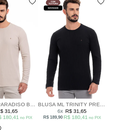
COM
TEXTURA
NOVIDADE
BLUSA ML PARADISO BEGE
BLUSA ML TRINITY PRETO
$ 31,65
6x
R$ 31,65
$ 180,41
R$ 180,41
R$ 189,90
no PIX
no PIX