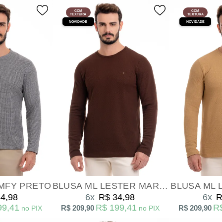
COM
COM
TEXTURA
TEXTURA
NOVIDADE
NOVIDADE
MFY PRETO
BLUSA ML LESTER MARROM
BLUSA ML 
4,98
6x
R$ 34,98
6x
R
99,41
R$ 199,41
R
R$ 209,90
R$ 209,90
no PIX
no PIX