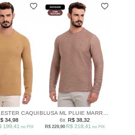
NOVIDADE
COM
TEXTURA
LESTER CAQUI
BLUSA ML PLUIE MARROM
$ 34,98
6x
R$ 38,32
$ 199,41
R$ 218,41
R$ 229,90
no PIX
no PIX