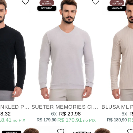
COM
COM
TEXTURA
TEXTURA
NOVIDADE
NOVIDADE
BLUSA ML WRINKLED PRETO
SUETER MEMORIES CINZA CLARO
8,32
6x
R$ 29,98
6x
R
18,41
R$ 170,91
R
R$ 179,90
R$ 189,90
no PIX
no PIX