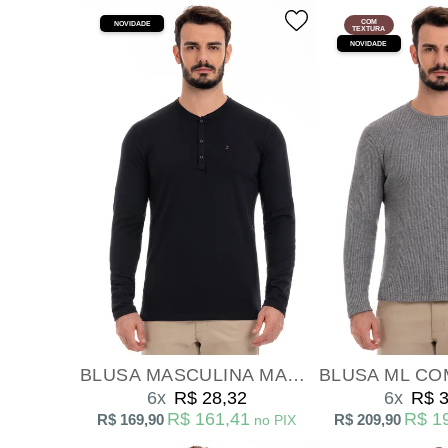
COM
NOVIDADE
TEXTURA
NOVIDADE
BLUSA MASCULINA MANGA LONGA HENLEY PRETO
BLUSA ML CO
6x
R$ 28,32
6x
R$ 3
R$ 161,41
R$ 1
R$ 169,90
R$ 209,90
no PIX