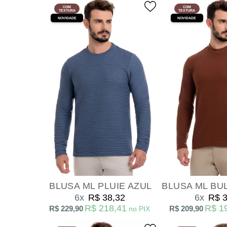
COM
COM
TEXTURA
TEXTURA
NOVIDADE
NOVIDADE
BLUSA ML PLUIE AZUL
BLUSA ML BU
6x
R$ 38,32
6x
R$ 3
R$ 218,41
R$ 1
R$ 229,90
R$ 209,90
no PIX