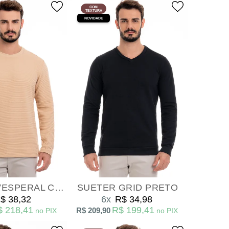
COM
TEXTURA
NOVIDADE
BLUSA ML VESPERAL CAQUI
SUETER GRID PRETO
$ 38,32
6x
R$ 34,98
$ 218,41
R$ 199,41
R$ 209,90
no PIX
no PIX