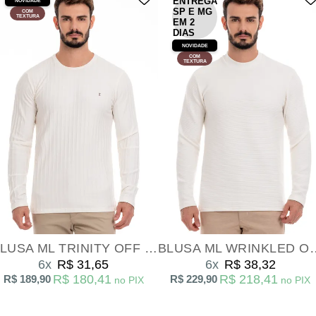
ENTREGA
NOVIDADE
SP E MG
COM
TEXTURA
EM 2
DIAS
NOVIDADE
COM
TEXTURA
BLUSA ML TRINITY OFF WHITE
BLUSA ML WRINK
6x
R$ 31,65
6x
R$ 38,32
R$ 180,41
R$ 218,41
R$ 189,90
R$ 229,90
no PIX
no PIX