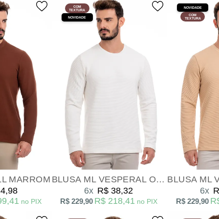
COM
NOVIDADE
TEXTURA
COM
NOVIDADE
TEXTURA
LL MARROM
BLUSA ML VESPERAL OFF WHITE
4,98
6x
R$ 38,32
6x
R
99,41
R$ 218,41
R
R$ 229,90
R$ 229,90
no PIX
no PIX